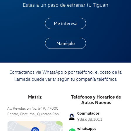
Estas a un paso de estrenar tu Tiguan
Me interesa
Manéjalo
Contáctanos vía WhatsApp o por teléfono, el costo de la
llamada puede variar según tu compañía telefónica
Matriz
Teléfonos y Horarios de
Autos Nuevos
Av. Revolución No. 549, 77000
Conmutador:
Centro, Chetumal,
Quintana Roo
983.688.1011
whatsapp: