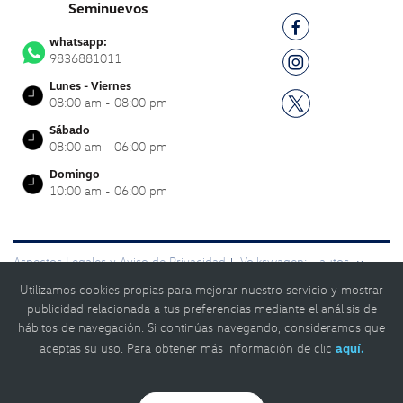
Seminuevos
whatsapp:
9836881011
Lunes - Viernes
08:00 am - 08:00 pm
Sábado
08:00 am - 06:00 pm
Domingo
10:00 am - 06:00 pm
Aspectos Legales y Aviso de Privacidad
Volkswagen:
autos
|
y
camionetas
Asociación Nacional de Concesionarios del Grupo
|
Utilizamos cookies propias para mejorar nuestro servicio y mostrar
Volkswagen, A. C. 2024
|
publicidad relacionada a tus preferencias mediante el análisis de
hábitos de navegación. Si continúas navegando, consideramos que
© Volkswagen 2026
aceptas su uso. Para obtener más información de clic
aquí.