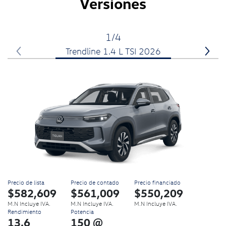
Versiones
1/4
Trendline 1.4 L TSI 2026
Precio de lista
Precio de contado
Precio financiado
P
$582,609
$561,009
$550,209
M.N Incluye IVA.
M.N Incluye IVA.
M.N Incluye IVA.
Rendimiento
Potencia
13.6
150 @